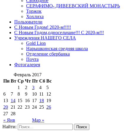
Свободное
СЕРАФИМО- ДИВЕЕВСКИЙ МОНАСТЫРЬ
Торжок
Хохлиха
Пользователи
С Новым Годом! 2020-м!!!!!
С Новым Годом,односельчане!!! С 2020-м!!!
Учреждения НАШЕГО СЕЛА
Gold Lion
Нарышкинская средняя школа
Отделение сбербанка
Почта
Фотогалерея
Февраль 2017
Пн
Вт
Ср
Чт
Пт
Сб
Вс
1
2
3
4
5
6
7
8
9
10
11
12
13
14
15
16
17
18
19
20
21
22
23
24
25
26
27
28
« Янв
Мар »
Найти: