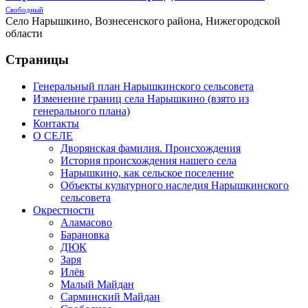
Свободный
Село Нарышкино, Вознесенского района, Нижегородской
области
Страницы
Генеральный план Нарышкинского сельсовета
Изменение границ села Нарышкино (взято из
генерального плана)
Контакты
О СЕЛЕ
Дворянская фамилия. Происхождения
История происхождения нашего села
Нарышкино, как сельское поселение
Объекты культурного наследия Нарышкинского
сельсовета
Окрестности
Аламасово
Барановка
ДЮК
Заря
Илёв
Малый Майдан
Сарминский Майдан