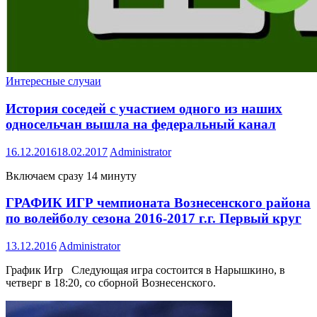
Интересные случаи
История соседей с участием одного из наших
односельчан вышла на федеральный канал
16.12.2016
18.02.2017
Administrator
Включаем сразу 14 минуту
ГРАФИК ИГР чемпионата Вознесенского района
по волейболу сезона 2016-2017 г.г. Первый круг
13.12.2016
Administrator
График Игр Следующая игра состоится в Нарышкино, в
четверг в 18:20, со сборной Вознесенского.