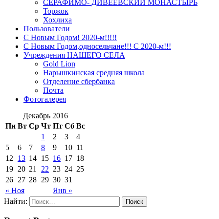
СЕРАФИМО- ДИВЕЕВСКИЙ МОНАСТЫРЬ
Торжок
Хохлиха
Пользователи
С Новым Годом! 2020-м!!!!!
С Новым Годом,односельчане!!! С 2020-м!!!
Учреждения НАШЕГО СЕЛА
Gold Lion
Нарышкинская средняя школа
Отделение сбербанка
Почта
Фотогалерея
Декабрь 2016
Пн
Вт
Ср
Чт
Пт
Сб
Вс
1
2
3
4
5
6
7
8
9
10
11
12
13
14
15
16
17
18
19
20
21
22
23
24
25
26
27
28
29
30
31
« Ноя
Янв »
Найти: