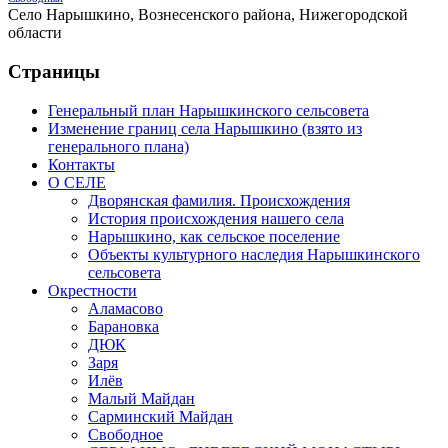
Село Нарышкино, Вознесенского района, Нижегородской
области
Страницы
Генеральный план Нарышкинского сельсовета
Изменение границ села Нарышкино (взято из
генерального плана)
Контакты
О СЕЛЕ
Дворянская фамилия. Происхождения
История происхождения нашего села
Нарышкино, как сельское поселение
Объекты культурного наследия Нарышкинского
сельсовета
Окрестности
Аламасово
Барановка
ДЮК
Заря
Илёв
Малый Майдан
Сарминский Майдан
Свободное