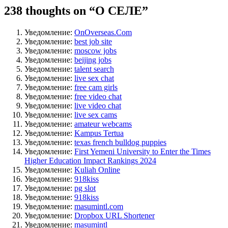
238 thoughts on “
О СЕЛЕ
”
Уведомление:
OnOverseas.Com
Уведомление:
best job site
Уведомление:
moscow jobs
Уведомление:
beijing jobs
Уведомление:
talent search
Уведомление:
live sex chat
Уведомление:
free cam girls
Уведомление:
free video chat
Уведомление:
live video chat
Уведомление:
live sex cams
Уведомление:
amateur webcams
Уведомление:
Kampus Tertua
Уведомление:
texas french bulldog puppies
Уведомление:
First Yemeni University to Enter the Times
Higher Education Impact Rankings 2024
Уведомление:
Kuliah Online
Уведомление:
918kiss
Уведомление:
pg slot
Уведомление:
918kiss
Уведомление:
masumintl.com
Уведомление:
Dropbox URL Shortener
Уведомление:
masumintl