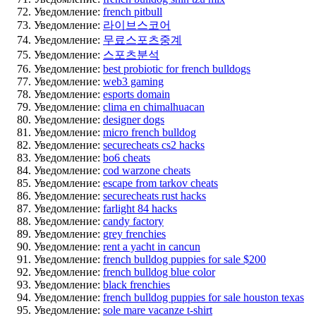
Уведомление:
french pitbull
Уведомление:
라이브스코어
Уведомление:
무료스포츠중계
Уведомление:
스포츠분석
Уведомление:
best probiotic for french bulldogs
Уведомление:
web3 gaming
Уведомление:
esports domain
Уведомление:
clima en chimalhuacan
Уведомление:
designer dogs
Уведомление:
micro french bulldog
Уведомление:
securecheats cs2 hacks
Уведомление:
bo6 cheats
Уведомление:
cod warzone cheats
Уведомление:
escape from tarkov cheats
Уведомление:
securecheats rust hacks
Уведомление:
farlight 84 hacks
Уведомление:
candy factory
Уведомление:
grey frenchies
Уведомление:
rent a yacht in cancun
Уведомление:
french bulldog puppies for sale $200
Уведомление:
french bulldog blue color
Уведомление:
black frenchies
Уведомление:
french bulldog puppies for sale houston texas
Уведомление:
sole mare vacanze t-shirt