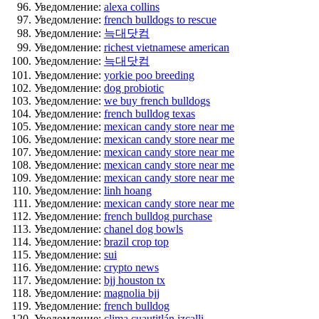
Уведомление:
alexa collins
Уведомление:
french bulldogs to rescue
Уведомление:
늑대닷컴
Уведомление:
richest vietnamese american
Уведомление:
늑대닷컴
Уведомление:
yorkie poo breeding
Уведомление:
dog probiotic
Уведомление:
we buy french bulldogs
Уведомление:
french bulldog texas
Уведомление:
mexican candy store near me
Уведомление:
mexican candy store near me
Уведомление:
mexican candy store near me
Уведомление:
mexican candy store near me
Уведомление:
mexican candy store near me
Уведомление:
linh hoang
Уведомление:
mexican candy store near me
Уведомление:
french bulldog purchase
Уведомление:
chanel dog bowls
Уведомление:
brazil crop top
Уведомление:
sui
Уведомление:
crypto news
Уведомление:
bjj houston tx
Уведомление:
magnolia bjj
Уведомление:
french bulldog
Уведомление:
clima cuautitlán izcalli