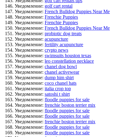
Уведомление:
golf cart rentals tips
Уведомление:
golf cart rental
Уведомление:
French Bulldog Puppies Near Me
Уведомление:
Frenchie Puppies
Уведомление:
Frenchie Puppies
Уведомление:
French Bulldog Puppies Near Me
Уведомление:
probiotic dog treats
Уведомление:
acupuncture
Уведомление:
fertility acupuncture
Уведомление:
crypto news
Уведомление:
swimsuits houston texas
Уведомление:
leo constellation necklace
Уведомление:
chanel dog bowl
Уведомление:
chanel activewear
Уведомление:
dump him shirt
Уведомление:
coco chanel hats
Уведомление:
italia crop top
Уведомление:
satoshi t shirt
Уведомление:
floodle puppies for sale
Уведомление:
frenchie boston terrier mix
Уведомление:
floodle puppies for sale
Уведомление:
floodle puppies for sale
Уведомление:
frenchie boston terrier mix
Уведомление:
floodle puppies for sale
Уведомление:
floodle puppies for sale