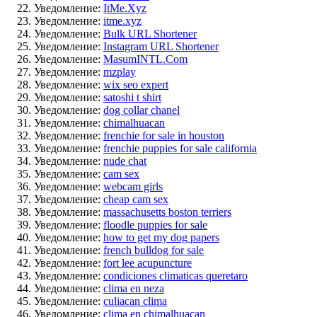
Уведомление:
ItMe.Xyz
Уведомление:
itme.xyz
Уведомление:
Bulk URL Shortener
Уведомление:
Instagram URL Shortener
Уведомление:
MasumINTL.Com
Уведомление:
mzplay
Уведомление:
wix seo expert
Уведомление:
satoshi t shirt
Уведомление:
dog collar chanel
Уведомление:
chimalhuacan
Уведомление:
frenchie for sale in houston
Уведомление:
frenchie puppies for sale california
Уведомление:
nude chat
Уведомление:
cam sex
Уведомление:
webcam girls
Уведомление:
cheap cam sex
Уведомление:
massachusetts boston terriers
Уведомление:
floodle puppies for sale
Уведомление:
how to get my dog papers
Уведомление:
french bulldog for sale
Уведомление:
fort lee acupuncture
Уведомление:
condiciones climaticas queretaro
Уведомление:
clima en neza
Уведомление:
culiacan clima
Уведомление:
clima en chimalhuacan