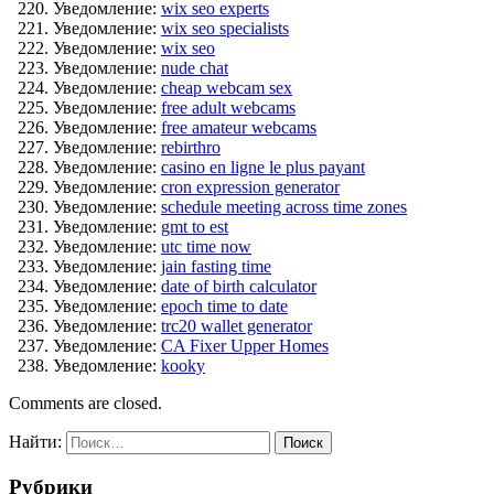
Уведомление:
wix seo experts
Уведомление:
wix seo specialists
Уведомление:
wix seo
Уведомление:
nude chat
Уведомление:
cheap webcam sex
Уведомление:
free adult webcams
Уведомление:
free amateur webcams
Уведомление:
rebirthro
Уведомление:
casino en ligne le plus payant
Уведомление:
cron expression generator
Уведомление:
schedule meeting across time zones
Уведомление:
gmt to est
Уведомление:
utc time now
Уведомление:
jain fasting time
Уведомление:
date of birth calculator
Уведомление:
epoch time to date
Уведомление:
trc20 wallet generator
Уведомление:
CA Fixer Upper Homes
Уведомление:
kooky
Comments are closed.
Найти:
Рубрики