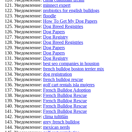
Уведомление:
minnect expert
Уведомление:
probiotics for english bulldogs
Уведомление:
floodle
Уведомление:
How To Get My Dog Papers
Уведомление:
Dog Breed Registries
Уведомление:
Dog Papers
Уведомление:
Dog Registry
Уведомление:
Dog Breed Registries
Уведомление:
Dog Papers
Уведомление:
Dog Papers
Уведомление:
Dog Registry
Уведомление:
best seo companies in houston
Уведомление:
french bulldog boston terrier mix
Уведомление:
dog registration
Уведомление:
french bulldog rescue
Уведомление:
golf cart rentals isla mujeres
Уведомление:
French Bulldog Adoption
Уведомление:
French Bulldog Rescue
Уведомление:
French Bulldog Rescue
Уведомление:
French Bulldog Rescue
Уведомление:
French Bulldog Rescue
Уведомление:
clima tultitlán
Уведомление:
grey french bulldog
Уведомление:
mexican nerds