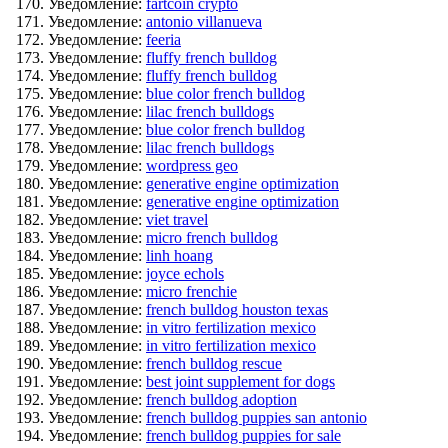
Уведомление:
fartcoin crypto
Уведомление:
antonio villanueva
Уведомление:
feeria
Уведомление:
fluffy french bulldog
Уведомление:
fluffy french bulldog
Уведомление:
blue color french bulldog
Уведомление:
lilac french bulldogs
Уведомление:
blue color french bulldog
Уведомление:
lilac french bulldogs
Уведомление:
wordpress geo
Уведомление:
generative engine optimization
Уведомление:
generative engine optimization
Уведомление:
viet travel
Уведомление:
micro french bulldog
Уведомление:
linh hoang
Уведомление:
joyce echols
Уведомление:
micro frenchie
Уведомление:
french bulldog houston texas
Уведомление:
in vitro fertilization mexico
Уведомление:
in vitro fertilization mexico
Уведомление:
french bulldog rescue
Уведомление:
best joint supplement for dogs
Уведомление:
french bulldog adoption
Уведомление:
french bulldog puppies san antonio
Уведомление:
french bulldog puppies for sale