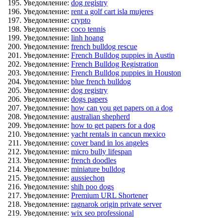
Уведомление:
dog registry
Уведомление:
rent a golf cart isla mujeres
Уведомление:
crypto
Уведомление:
coco tennis
Уведомление:
linh hoang
Уведомление:
french bulldog rescue
Уведомление:
French Bulldog puppies in Austin
Уведомление:
French Bulldog Registration
Уведомление:
French Bulldog puppies in Houston
Уведомление:
blue french bulldog
Уведомление:
dog registry
Уведомление:
dogs papers
Уведомление:
how can you get papers on a dog
Уведомление:
australian shepherd
Уведомление:
how to get papers for a dog
Уведомление:
yacht rentals in cancun mexico
Уведомление:
cover band in los angeles
Уведомление:
micro bully lifespan
Уведомление:
french doodles
Уведомление:
miniature bulldog
Уведомление:
aussiechon
Уведомление:
shih poo dogs
Уведомление:
Premium URL Shortener
Уведомление:
ragnarok origin private server
Уведомление:
wix seo professional