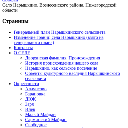
Свободный
Село Нарышкино, Вознесенского района, Нижегородской
области
Страницы
Генеральный план Нарышкинского сельсовета
Изменение границ села Нарышкино (взято из
генерального плана)
Контакты
О СЕЛЕ
Дворянская фамилия. Происхождения
История происхождения нашего села
Нарышкино, как сельское поселение
Объекты культурного наследия Нарышкинского
сельсовета
Окрестности
Аламасово
Барановка
ДЮК
Заря
Илёв
Малый Майдан
Сарминский Майдан
Свободное