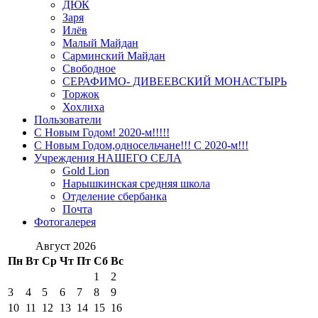
ДЮК
Заря
Илёв
Малый Майдан
Сарминский Майдан
Свободное
СЕРАФИМО- ДИВЕЕВСКИЙ МОНАСТЫРЬ
Торжок
Хохлиха
Пользователи
С Новым Годом! 2020-м!!!!!
С Новым Годом,односельчане!!! С 2020-м!!!
Учреждения НАШЕГО СЕЛА
Gold Lion
Нарышкинская средняя школа
Отделение сбербанка
Почта
Фотогалерея
Август 2026
Пн
Вт
Ср
Чт
Пт
Сб
Вс
1
2
3
4
5
6
7
8
9
10
11
12
13
14
15
16