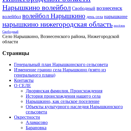
Нарышкино волейбол
вознесенск
Свободный
волейбол Нарышкино
волейбол
нарышкине
день села
нарышкино нижегородская область
посёлок
Свободный
Село Нарышкино, Вознесенского района, Нижегородской
области
Страницы
Генеральный план Нарышкинского сельсовета
Изменение границ села Нарышкино (взято из
генерального плана)
Контакты
О СЕЛЕ
Дворянская фамилия. Происхождения
История происхождения нашего села
Нарышкино, как сельское поселение
Объекты культурного наследия Нарышкинского
сельсовета
Окрестности
Аламасово
Барановка