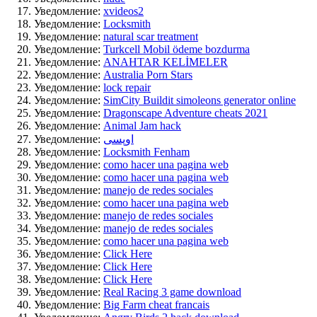
Уведомление:
xvideos2
Уведомление:
Locksmith
Уведомление:
natural scar treatment
Уведомление:
Turkcell Mobil ödeme bozdurma
Уведомление:
ANAHTAR KELİMELER
Уведомление:
Australia Porn Stars
Уведомление:
lock repair
Уведомление:
SimCity Buildit simoleons generator online
Уведомление:
Dragonscape Adventure cheats 2021
Уведомление:
Animal Jam hack
Уведомление:
اوپسی
Уведомление:
Locksmith Fenham
Уведомление:
como hacer una pagina web
Уведомление:
como hacer una pagina web
Уведомление:
manejo de redes sociales
Уведомление:
como hacer una pagina web
Уведомление:
manejo de redes sociales
Уведомление:
manejo de redes sociales
Уведомление:
como hacer una pagina web
Уведомление:
Click Here
Уведомление:
Click Here
Уведомление:
Click Here
Уведомление:
Real Racing 3 game download
Уведомление:
Big Farm cheat francais