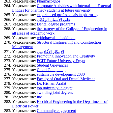
Уведомление:
Pharmacognos
Уведомление:
Corporate Activities with Internal and External
Entities for pharmacy students at future university
Уведомление:
experienced professionals in pharmacy
Уведомление:
طب الأسنان الوقائى
Уведомление:
Dental degree programs
Уведомление:
the strategy of the College of Engineering in
all areas of academic work
Уведомление:
withdrawal and addition
Уведомление:
Structural Engineering and Construction
Management
Уведомление:
الابتكار الأكاديمي
Уведомление:
Promoting Innovation and Creativity
Уведомление:
FCIT Future University Egypt
Уведомление:
Student Grievances
Уведомление:
Cloud Computing
Уведомление:
sustainable development 2030
Уведомление:
Faculty of Oral and Dental Medicine
Уведомление:
Dr. Hisham Arafat
Уведомление:
top university in egypt
Уведомление:
awarding joint degrees
Уведомление:
fue
Уведомление:
Electrical Engineering in the Departments of
Electrical Power
Уведомление:
Community engagement