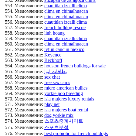
Уведомление:
atizapán de zaragoza clima
Уведомление:
cuautitlan izcalli clima
Уведомление:
clima en chimalhuacan
Уведомление:
clima en chimalhuacan
Уведомление:
cuautitlan izcalli clima
Уведомление:
french bulldog rescue
Уведомление:
linh hoang
Уведомление:
cuautitlan izcalli clima
Уведомление:
clima en chimalhuacan
Уведомление:
ivf in cancun mexico
Уведомление:
Keyence
Уведомление:
Beckhoff
Уведомление:
houston french bulldogs for sale
Уведомление:
بطاقات ايوا
Уведомление:
sex chat
Уведомление:
free sex cams
Уведомление:
micro american bullies
Уведомление:
yorkie poo breeding
Уведомление:
isla mujeres luxury rentals
Уведомление:
play net
Уведомление:
isla mujeres boat rental
Уведомление:
dog yorkie mix
Уведомление:
스포츠중계사이트
Уведомление:
스포츠분석
Уведомление:
best probiotic for french bulldogs