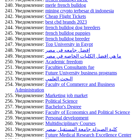
Уведомление:
merle french bulldog
Уведомление:
mining crypto terbesar di indonesia
Уведомление:
Cheap Flight Tickets
Уведомление:
best cbd brands 2023
Уведомление:
french bulldog dog breeders
Уведомление:
french bulldog puppies
Уведомление:
french bulldog breeder
Уведомление:
Top University in Egypt
Уведомление:
افضل جامعه فى مصر
Уведомление:
ما هي افضل الكليات الخاصه في مصر
Уведомление:
Academic freedom
Уведомление:
Faculties Consultants fue
Уведомление:
Future University business programs
Уведомление:
البحث العلمي
Уведомление:
Faculty of Commerce and Business
Administration
Уведомление:
Marketing job market
Уведомление:
Political Science
Уведомление:
Bachelor's Degree
Уведомление:
Faculty of Economics and Political Science
Уведомление:
Personal development
Уведомление:
Multidisciplinary Courses
Уведомление:
كلية الصيدلة جامعة المستقبل بمصر
Уведомление:
Future Medical Research Excellence Center