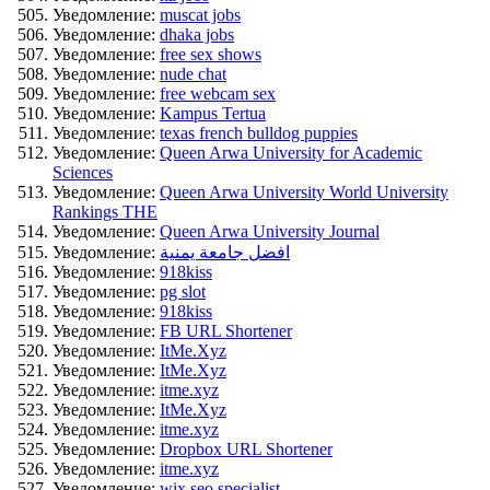
Уведомление:
muscat jobs
Уведомление:
dhaka jobs
Уведомление:
free sex shows
Уведомление:
nude chat
Уведомление:
free webcam sex
Уведомление:
Kampus Tertua
Уведомление:
texas french bulldog puppies
Уведомление:
Queen Arwa University for Academic
Sciences
Уведомление:
Queen Arwa University World University
Rankings THE
Уведомление:
Queen Arwa University Journal
Уведомление:
افضل جامعة يمنية
Уведомление:
918kiss
Уведомление:
pg slot
Уведомление:
918kiss
Уведомление:
FB URL Shortener
Уведомление:
ItMe.Xyz
Уведомление:
ItMe.Xyz
Уведомление:
itme.xyz
Уведомление:
ItMe.Xyz
Уведомление:
itme.xyz
Уведомление:
Dropbox URL Shortener
Уведомление:
itme.xyz
Уведомление:
wix seo specialist