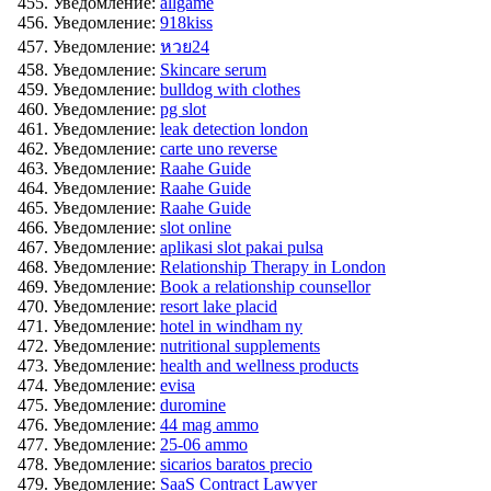
Уведомление:
allgame
Уведомление:
918kiss
Уведомление:
หวย24
Уведомление:
Skincare serum
Уведомление:
bulldog with clothes
Уведомление:
pg slot
Уведомление:
leak detection london
Уведомление:
carte uno reverse
Уведомление:
Raahe Guide
Уведомление:
Raahe Guide
Уведомление:
Raahe Guide
Уведомление:
slot online
Уведомление:
aplikasi slot pakai pulsa
Уведомление:
Relationship Therapy in London
Уведомление:
Book a relationship counsellor
Уведомление:
resort lake placid
Уведомление:
hotel in windham ny
Уведомление:
nutritional supplements
Уведомление:
health and wellness products
Уведомление:
evisa
Уведомление:
duromine
Уведомление:
44 mag ammo
Уведомление:
25-06 ammo
Уведомление:
sicarios baratos precio
Уведомление:
SaaS Contract Lawyer