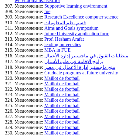
web3-domains-used-for
Уведомление:
Supportive learning environment
Уведомление:
fue
Уведомление:
Research Excellence computer science
Уведомление:
قسم نظم المعلومات
Уведомление:
Aims and Goals symposium
Уведомление:
future University application form
Уведомление:
Prof. Hesham Arafat
Уведомление:
leading universities
Уведомление:
MBA in FUE
Уведомление:
متطلبات القبول في ماجستير إدارة الأعمال
Уведомление:
برامج الإقامة في طب الأسنان
Уведомление:
منح ماجستير إدارة الأعمال في مصر
Уведомление:
Graduate programs at future university
Уведомление:
Maillot de football
Уведомление:
Maillot de football
Уведомление:
Maillot de football
Уведомление:
Maillot de football
Уведомление:
Maillot de football
Уведомление:
Maillot de football
Уведомление:
Maillot de football
Уведомление:
Maillot de football
Уведомление:
Maillot de football
Уведомление:
Maillot de football
Уведомление:
Maillot de football