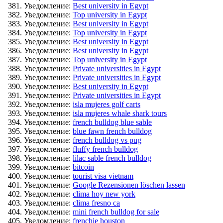
Уведомление:
Best university in Egypt
Уведомление:
Top university in Egypt
Уведомление:
Best university in Egypt
Уведомление:
Top university in Egypt
Уведомление:
Best university in Egypt
Уведомление:
Best university in Egypt
Уведомление:
Top university in Egypt
Уведомление:
Private universities in Egypt
Уведомление:
Private universities in Egypt
Уведомление:
Best university in Egypt
Уведомление:
Private universities in Egypt
Уведомление:
isla mujeres golf carts
Уведомление:
isla mujeres whale shark tours
Уведомление:
french bulldog blue sable
Уведомление:
blue fawn french bulldog
Уведомление:
french bulldog vs pug
Уведомление:
fluffy french bulldog
Уведомление:
lilac sable french bulldog
Уведомление:
bitcoin
Уведомление:
tourist visa vietnam
Уведомление:
Google Rezensionen löschen lassen
Уведомление:
clima hoy new york
Уведомление:
clima fresno ca
Уведомление:
mini french bulldog for sale
Уведомление:
frenchie houston