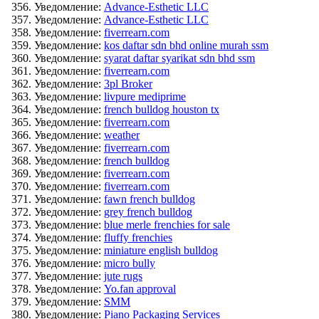
Уведомление:
Advance-Esthetic LLC
Уведомление:
Advance-Esthetic LLC
Уведомление:
fiverrearn.com
Уведомление:
kos daftar sdn bhd online murah ssm
Уведомление:
syarat daftar syarikat sdn bhd ssm
Уведомление:
fiverrearn.com
Уведомление:
3pl Broker
Уведомление:
livpure mediprime
Уведомление:
french bulldog houston tx
Уведомление:
fiverrearn.com
Уведомление:
weather
Уведомление:
fiverrearn.com
Уведомление:
french bulldog
Уведомление:
fiverrearn.com
Уведомление:
fiverrearn.com
Уведомление:
fawn french bulldog
Уведомление:
grey french bulldog
Уведомление:
blue merle frenchies for sale
Уведомление:
fluffy frenchies
Уведомление:
miniature english bulldog
Уведомление:
micro bully
Уведомление:
jute rugs
Уведомление:
Yo.fan approval
Уведомление:
SMM
Уведомление:
Piano Packaging Services