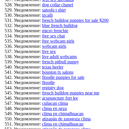
Уведомление:
dog collar chanel
Уведомление:
satoshi t shirt
Уведомление:
izcalli
Уведомление:
french bulldog puppies for sale $200
Уведомление:
blue french bulldog
Уведомление:
micro frenchie
Уведомление:
free sex chat
Уведомление:
free webcam girls
Уведомление:
webcam girls
Уведомление:
live sex
Уведомление:
live adult webcams
Уведомление:
french pitbull puppy
Уведомление:
texas heeler
Уведомление:
houston tx salons
Уведомление:
floodle puppies for sale
Уведомление:
floodle
Уведомление:
registry dog
Уведомление:
french bulldog puppies near me
Уведомление:
acupuncture fort lee
Уведомление:
culiacan clima
Уведомление:
clima en neza
Уведомление:
clima en chimalhuacan
Уведомление:
atizapán de zaragoza clima
Уведомление:
clima en chimalhuacan