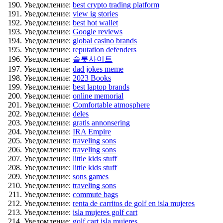
Уведомление:
best crypto trading platform
Уведомление:
view ig stories
Уведомление:
best hot wallet
Уведомление:
Google reviews
Уведомление:
global casino brands
Уведомление:
reputation defenders
Уведомление:
슬롯사이트
Уведомление:
dad jokes meme
Уведомление:
2023 Books
Уведомление:
best laptop brands
Уведомление:
online memorial
Уведомление:
Comfortable atmosphere
Уведомление:
deles
Уведомление:
gratis annonsering
Уведомление:
IRA Empire
Уведомление:
traveling sons
Уведомление:
traveling sons
Уведомление:
little kids stuff
Уведомление:
little kids stuff
Уведомление:
sons games
Уведомление:
traveling sons
Уведомление:
commute bags
Уведомление:
renta de carritos de golf en isla mujeres
Уведомление:
isla mujeres golf cart
Уведомление:
golf cart isla mujeres