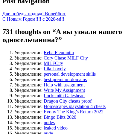
Post navigation
Две победы подряд! Волейбол.
С Новым Годом!!!! с 2020-м!!!
731 thoughts on “
А вы узнали нашего
односельчанина?
”
Уведомление:
Reba Fleurantin
Уведомление:
Cory Chase MILF City
Уведомление:
MILFCity
Уведомление:
Lila Lovely
Уведомление:
personal development skills
Уведомление:
best-premium-domains
Уведомление:
Help with assignment
Уведомление:
Write My Assignment
Уведомление:
Locksmith Gateshead
Уведомление:
Dragon City cheats proof
Уведомление:
Homescapes playstation 4 cheats
Уведомление:
Evony The King’s Return 2022
Уведомление:
Bingo Blitz 2020
Уведомление:
nudes
Уведомление:
leaked video
Уведомление:
nude