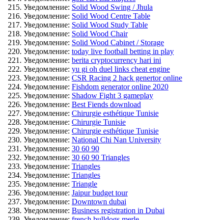
Уведомление:
Solid Wood Swing / Jhula
Уведомление:
Solid Wood Centre Table
Уведомление:
Solid Wood Study Table
Уведомление:
Solid Wood Chair
Уведомление:
Solid Wood Cabinet / Storage
Уведомление:
today live football betting in play
Уведомление:
berita cryptocurrency hari ini
Уведомление:
yu gi oh duel links cheat engine
Уведомление:
CSR Racing 2 hack genertor online
Уведомление:
Fishdom generator online 2020
Уведомление:
Shadow Fight 3 gameplay
Уведомление:
Best Fiends download
Уведомление:
Chirurgie esthétique Tunisie
Уведомление:
Chirurgie Tunisie
Уведомление:
Chirurgie esthétique Tunisie
Уведомление:
National Chi Nan University
Уведомление:
30 60 90
Уведомление:
30 60 90 Triangles
Уведомление:
Triangles
Уведомление:
Triangles
Уведомление:
Triangle
Уведомление:
Jaipur budget tour
Уведомление:
Downtown dubai
Уведомление:
Business registration in Dubai
Уведомление:
french bulldogs merle