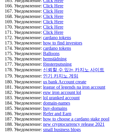
Уведомление:
Click Here
Уведомление:
Click Here
Уведомление:
Click Here
Уведомление:
Click Here
Уведомление:
Click Here
Уведомление:
Click Here
Уведомление:
Click Here
Уведомление:
cardano tokens
Уведомление:
how to find investors
Уведомление:
cardano tokens
Уведомление:
Balloons
Уведомление:
hemstädning
Уведомление:
fönsterputsning
Уведомление:
신뢰할 수 있는 카지노 사이트
Уведомление:
인기 카지노 게임
Уведомление:
us bank Account create
Уведомление:
league of legends na iron account
Уведомление:
euw iron account lol
Уведомление:
lol uranked account
Уведомление:
domain-names
Уведомление:
buy-domains
Уведомление:
Refer and Earn
Уведомление:
how to choose a cardano stake pool
Уведомление:
new cryptocurrency release 2021
Уведомление:
small business blogs