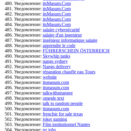
Уведомление:
itsMasum.Com
Уведомление:
itsMasum.Com
Уведомление:
itsMasum.Com
Уведомление:
itsMasum.Com
Уведомление:
itsMasum.Com
Уведомление:
salaire cybersécurité
Уведомление:
salaire d'un ingenieur
Уведомление:
ingénieur informatique salaire
Уведомление:
apprendre le code
Уведомление:
FÜHRERSCHEIN ÖSTERREICH
Уведомление:
Skywhip tanks
Уведомление:
nangs sydney
Уведомление:
Nangs delivery
Уведомление:
réparation chauffe eau Tours
Уведомление:
website
Уведомление:
itsmasum.com
Уведомление:
itsmasum.com
Уведомление:
talkwithstrangee
Уведомление:
omegle text
Уведомление:
talk to random people
Уведомление:
itsmasum.com
Уведомление:
frenchie for sale texas
Уведомление:
joker gaming
Уведомление:
Film institutionnel Nantes
Уведомление:
nz jobs