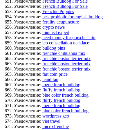
Уведомление:
French Bulldog For Sale
Уведомление:
French Bulldog For Sale
Уведомление:
Frenchie Puppies
Уведомление:
best probiotic for english bulldog
Уведомление:
fertility acupuncture
Уведомление:
crypto news
Уведомление:
minnect expert
Уведомление:
need money for porsche shirt
Уведомление:
leo constellation necklace
Уведомление:
bulldog pins
Уведомление:
frenchie chihuahua mix
Уведомление:
frenchie boston terrier mix
Уведомление:
frenchie boston terrier mix
Уведомление:
frenchie boston terrier mix
Уведомление:
fart coin price
Уведомление:
hand fan
Уведомление:
merle french bulldog
Уведомление:
fluffy french bulldog
Уведомление:
blue color french bulldog
Уведомление:
fluffy french bulldog
Уведомление:
merle french bulldog
Уведомление:
blue color french bulldog
Уведомление:
wordpress geo
Уведомление:
viet travel
Уведомление:
micro frenchie