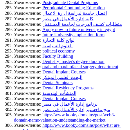
Уведомление:
Postgraduate Dental Programs
Уведомление:
Periodontal Continuing Education
Уведомление:
افضل جامعة لدراسة ادارة الاعمال
Уведомление:
كلية إدارة الأعمال في مصر
Уведомление:
متطلبات كشف الدرجات لجامعة المستقبل
Уведомление:
Apply now to future university in egypt
Уведомление:
future University application form
Уведомление:
لوائح كلية التجارة
Уведомление:
العلوم السياسية
Уведомление:
political economy
Уведомление:
Faculty Building
Уведомление:
Dentistry master's degree duration
Уведомление:
oral and maxillofacial surgery department
Уведомление:
Dental Implant Courses
Уведомление:
البحث العلمي المبتكر
Уведомление:
Dental Seminars
Уведомление:
Dental Residency Programs
Уведомление:
المنشآت الهندسية
Уведомление:
Dental Implant Courses
Уведомление:
برنامج إدارة الأعمال في مصر
Уведомление:
منح ماجستير إدارة الأعمال في مصر
Уведомление:
https://www.kooky.domains/post/web3-
domain-name-valuation-understanding-the-market
Уведомление:
https://www.kooky.domains/post/what-are-