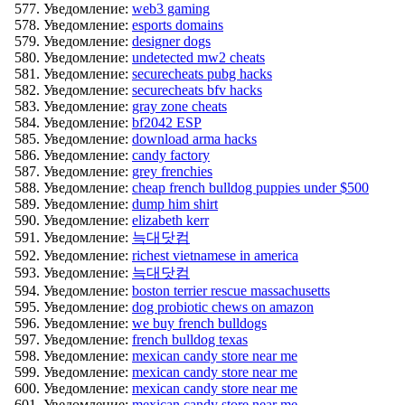
Уведомление:
web3 gaming
Уведомление:
esports domains
Уведомление:
designer dogs
Уведомление:
undetected mw2 cheats
Уведомление:
securecheats pubg hacks
Уведомление:
securecheats bfv hacks
Уведомление:
gray zone cheats
Уведомление:
bf2042 ESP
Уведомление:
download arma hacks
Уведомление:
candy factory
Уведомление:
grey frenchies
Уведомление:
cheap french bulldog puppies under $500
Уведомление:
dump him shirt
Уведомление:
elizabeth kerr
Уведомление:
늑대닷컴
Уведомление:
richest vietnamese in america
Уведомление:
늑대닷컴
Уведомление:
boston terrier rescue massachusetts
Уведомление:
dog probiotic chews on amazon
Уведомление:
we buy french bulldogs
Уведомление:
french bulldog texas
Уведомление:
mexican candy store near me
Уведомление:
mexican candy store near me
Уведомление:
mexican candy store near me
Уведомление:
mexican candy store near me