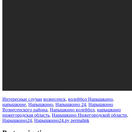
Интересные случаи
вознесенск
,
волейбол Нарышкино
,
нарышкине
,
Нарышкино
,
Нарышкино 24
,
Нарышкино
Вознесенского района
,
Нарышкино волейбол
,
нарышкино
нижегородская область
,
Нарышкино Нижегородской области
,
Нарышкино24
,
Нарышкино24.ру
permalink