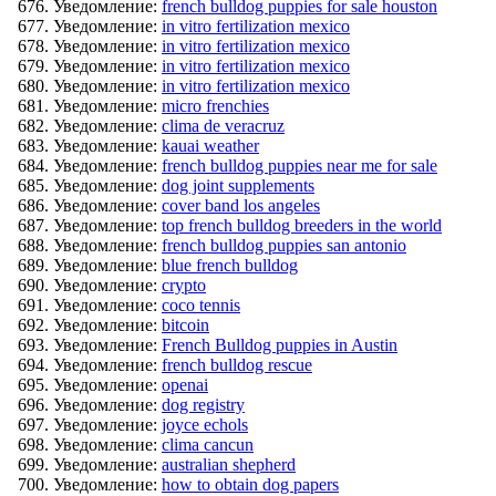
Уведомление:
french bulldog puppies for sale houston
Уведомление:
in vitro fertilization mexico
Уведомление:
in vitro fertilization mexico
Уведомление:
in vitro fertilization mexico
Уведомление:
in vitro fertilization mexico
Уведомление:
micro frenchies
Уведомление:
clima de veracruz
Уведомление:
kauai weather
Уведомление:
french bulldog puppies near me for sale
Уведомление:
dog joint supplements
Уведомление:
cover band los angeles
Уведомление:
top french bulldog breeders in the world
Уведомление:
french bulldog puppies san antonio
Уведомление:
blue french bulldog
Уведомление:
crypto
Уведомление:
coco tennis
Уведомление:
bitcoin
Уведомление:
French Bulldog puppies in Austin
Уведомление:
french bulldog rescue
Уведомление:
openai
Уведомление:
dog registry
Уведомление:
joyce echols
Уведомление:
clima cancun
Уведомление:
australian shepherd
Уведомление:
how to obtain dog papers