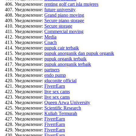
Уведомление:
renting golf cart isla mujeres
Уведомление:
future university
Уведомление:
Grand piano moving
Уведомление:
Secure piano storage
Уведомление:
Secure storage
Уведомление:
Commercial moving
Уведомление:
Media
Уведомление:
Coach
Уведомление:
pupuk cair terbaik
Уведомление:
pupuk anorganik dan pupuk organik
Уведомление:
pupuk organik terbaik
Уведомление:
pupuk anorganik terbaik
Уведомление:
partners
Уведомление:
endo pump
Уведомление:
gluconite official
Уведомление:
FiverrEarn
Уведомление:
live sex cams
Уведомление:
live sex cams
Уведомление:
Queen Arwa University
Уведомление:
Scientific Research
Уведомление:
Kuliah Termurah
Уведомление:
FiverrEarn
Уведомление:
FiverrEarn
Уведомление:
FiverrEarn
Уведомление:
FiverrEarn