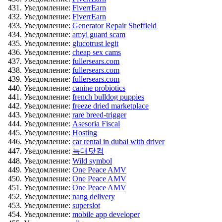
Уведомление:
FiverrEarn
Уведомление:
FiverrEarn
Уведомление:
Generator Repair Sheffield
Уведомление:
amyl guard scam
Уведомление:
glucotrust legit
Уведомление:
cheap sex cams
Уведомление:
fullersears.com
Уведомление:
fullersears.com
Уведомление:
fullersears.com
Уведомление:
canine probiotics
Уведомление:
french bulldog puppies
Уведомление:
freeze dried marketplace
Уведомление:
rare breed-trigger
Уведомление:
Asesoria Fiscal
Уведомление:
Hosting
Уведомление:
car rental in dubai with driver
Уведомление:
늑대닷컴
Уведомление:
Wild symbol
Уведомление:
One Peace AMV
Уведомление:
One Peace AMV
Уведомление:
One Peace AMV
Уведомление:
nang delivery
Уведомление:
superslot
Уведомление:
mobile app developer