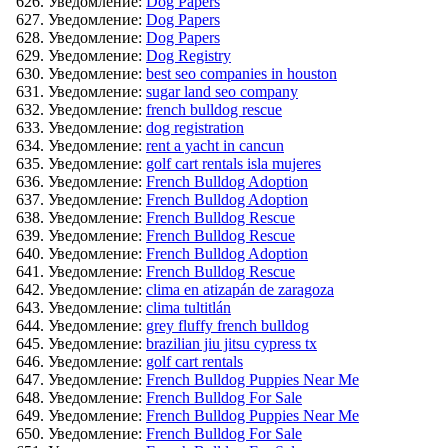
Уведомление:
Dog Papers
Уведомление:
Dog Papers
Уведомление:
Dog Papers
Уведомление:
Dog Registry
Уведомление:
best seo companies in houston
Уведомление:
sugar land seo company
Уведомление:
french bulldog rescue
Уведомление:
dog registration
Уведомление:
rent a yacht in cancun
Уведомление:
golf cart rentals isla mujeres
Уведомление:
French Bulldog Adoption
Уведомление:
French Bulldog Adoption
Уведомление:
French Bulldog Rescue
Уведомление:
French Bulldog Rescue
Уведомление:
French Bulldog Adoption
Уведомление:
French Bulldog Rescue
Уведомление:
clima en atizapán de zaragoza
Уведомление:
clima tultitlán
Уведомление:
grey fluffy french bulldog
Уведомление:
brazilian jiu jitsu cypress tx
Уведомление:
golf cart rentals
Уведомление:
French Bulldog Puppies Near Me
Уведомление:
French Bulldog For Sale
Уведомление:
French Bulldog Puppies Near Me
Уведомление:
French Bulldog For Sale