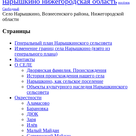
нарышкино нижегородская область
посёлок
Свободный
Село Нарышкино, Вознесенского района, Нижегородской
области
Страницы
Генеральный план Нарышкинского сельсовета
Изменение границ села Нарышкино (взято из
генерального плана)
Контакты
О СЕЛЕ
Дворянская фамилия. Происхождения
История происхождения нашего села
Нарышкино, как сельское поселение
Объекты культурного наследия Нарышкинского
сельсовета
Окрестности
Аламасово
Барановка
ДЮК
Заря
Илёв
Малый Майдан
Сарминский Майдан