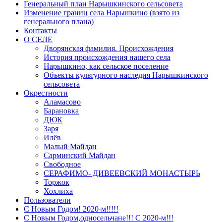
Генеральный план Нарышкинского сельсовета
Изменение границ села Нарышкино (взято из
генерального плана)
Контакты
О СЕЛЕ
Дворянская фамилия. Происхождения
История происхождения нашего села
Нарышкино, как сельское поселение
Объекты культурного наследия Нарышкинского
сельсовета
Окрестности
Аламасово
Барановка
ДЮК
Заря
Илёв
Малый Майдан
Сарминский Майдан
Свободное
СЕРАФИМО- ДИВЕЕВСКИЙ МОНАСТЫРЬ
Торжок
Хохлиха
Пользователи
С Новым Годом! 2020-м!!!!!
С Новым Годом,односельчане!!! С 2020-м!!!