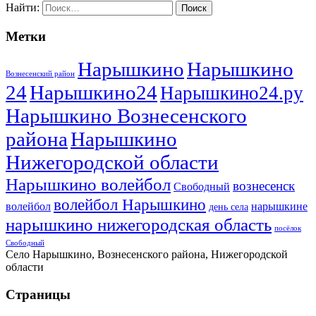
Найти:
Метки
Нарышкино
Нарышкино
Вознесенский район
24
Нарышкино24
Нарышкино24.ру
Нарышкино Вознесенского
района
Нарышкино
Нижегородской области
Нарышкино волейбол
вознесенск
Свободный
волейбол Нарышкино
волейбол
нарышкине
день села
нарышкино нижегородская область
посёлок
Свободный
Село Нарышкино, Вознесенского района, Нижегородской
области
Страницы