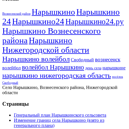
Нарышкино
Нарышкино
Вознесенский район
24
Нарышкино24
Нарышкино24.ру
Нарышкино Вознесенского
района
Нарышкино
Нижегородской области
Нарышкино волейбол
вознесенск
Свободный
волейбол Нарышкино
волейбол
нарышкине
день села
нарышкино нижегородская область
посёлок
Свободный
Село Нарышкино, Вознесенского района, Нижегородской
области
Страницы
Генеральный план Нарышкинского сельсовета
Изменение границ села Нарышкино (взято из
генерального плана)