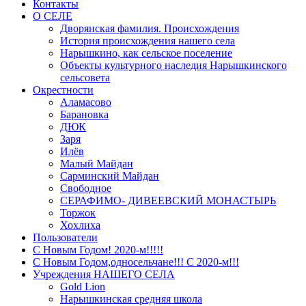
Контакты
О СЕЛЕ
Дворянская фамилия. Происхождения
История происхождения нашего села
Нарышкино, как сельское поселение
Объекты культурного наследия Нарышкинского
сельсовета
Окрестности
Аламасово
Барановка
ДЮК
Заря
Илёв
Малый Майдан
Сарминский Майдан
Свободное
СЕРАФИМО- ДИВЕЕВСКИЙ МОНАСТЫРЬ
Торжок
Хохлиха
Пользователи
С Новым Годом! 2020-м!!!!!
С Новым Годом,односельчане!!! С 2020-м!!!
Учреждения НАШЕГО СЕЛА
Gold Lion
Нарышкинская средняя школа