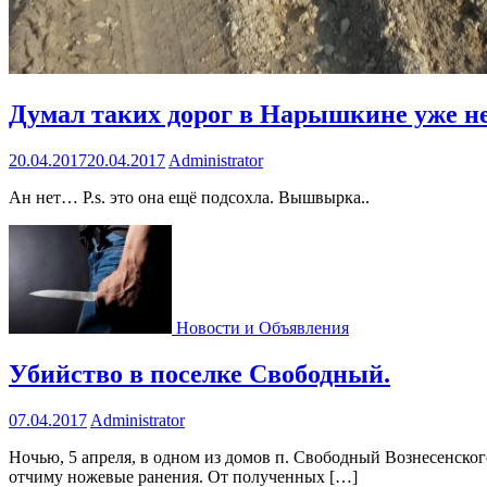
Думал таких дорог в Нарышкине уже 
20.04.2017
20.04.2017
Administrator
Ан нет… P.s. это она ещё подсохла. Вышвырка..
Новости и Объявления
Убийство в поселке Свободный.
07.04.2017
Administrator
Ночью, 5 апреля, в одном из домов п. Свободный Вознесенског
отчиму ножевые ранения. От полученных […]