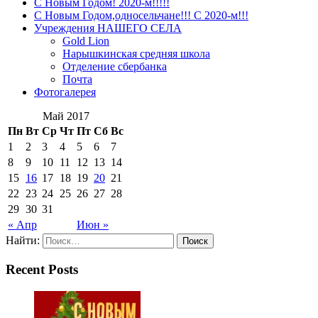
С Новым Годом! 2020-м!!!!!
С Новым Годом,односельчане!!! С 2020-м!!!
Учреждения НАШЕГО СЕЛА
Gold Lion
Нарышкинская средняя школа
Отделение сбербанка
Почта
Фотогалерея
Май 2017
Пн
Вт
Ср
Чт
Пт
Сб
Вс
1
2
3
4
5
6
7
8
9
10
11
12
13
14
15
16
17
18
19
20
21
22
23
24
25
26
27
28
29
30
31
« Апр
Июн »
Найти:
Recent Posts