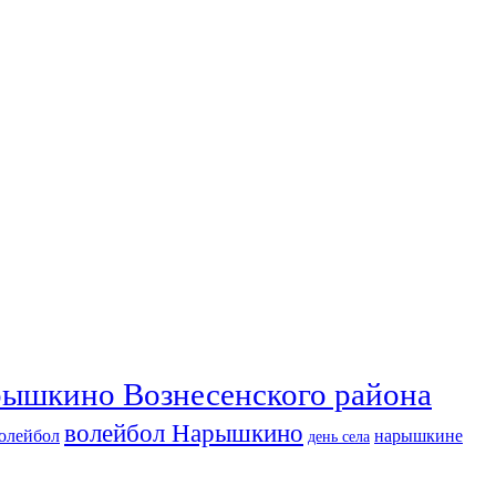
ышкино Вознесенского района
волейбол Нарышкино
олейбол
нарышкине
день села