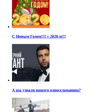
С Новым Годом!!!! с 2020-м!!!
А вы узнали нашего односельчанина?