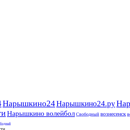
4
Нарышкино24
Нар
Нарышкино24.ру
ти
Нарышкино волейбол
вознесенск
Свободный
в
ободный
сти