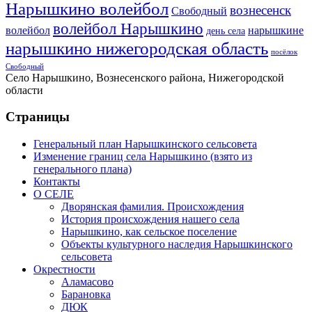
Нарышкино волейбол
вознесенск
Свободный
волейбол Нарышкино
волейбол
нарышкине
день села
нарышкино нижегородская область
посёлок
Свободный
Село Нарышкино, Вознесенского района, Нижегородской
области
Страницы
Генеральный план Нарышкинского сельсовета
Изменение границ села Нарышкино (взято из
генерального плана)
Контакты
О СЕЛЕ
Дворянская фамилия. Происхождения
История происхождения нашего села
Нарышкино, как сельское поселение
Объекты культурного наследия Нарышкинского
сельсовета
Окрестности
Аламасово
Барановка
ДЮК