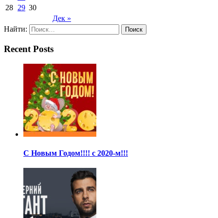
28
29
30
Дек »
Найти:
Recent Posts
С Новым Годом!!!! с 2020-м!!!