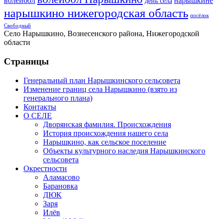
волейбол
нарышкине
день села
нарышкино нижегородская область
посёлок
Свободный
Село Нарышкино, Вознесенского района, Нижегородской
области
Страницы
Генеральный план Нарышкинского сельсовета
Изменение границ села Нарышкино (взято из
генерального плана)
Контакты
О СЕЛЕ
Дворянская фамилия. Происхождения
История происхождения нашего села
Нарышкино, как сельское поселение
Объекты культурного наследия Нарышкинского
сельсовета
Окрестности
Аламасово
Барановка
ДЮК
Заря
Илёв