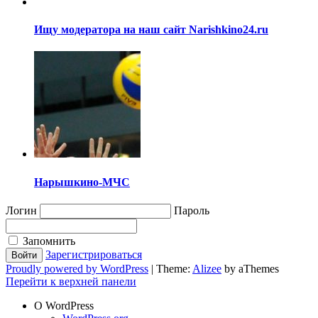
Ищу модератора на наш сайт Narishkino24.ru
Нарышкино-МЧС
Логин
Пароль
Запомнить
Зарегистрироваться
Proudly powered by WordPress
|
Theme:
Alizee
by aThemes
Перейти к верхней панели
О WordPress