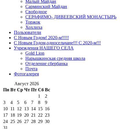
Малый Майдан
Сарминский Майдан
Свободное
СЕРАФИМО- ДИВЕЕВСКИЙ МОНАСТЫРЬ
Торжок
Хохлиха
Пользователи
С Новым Годом! 2020-м!!!!!
С Новым Годом,односельчане!!! С 2020-м!!!
Учреждения НАШЕГО СЕЛА
Gold Lion
Нарышкинская средняя школа
Отделение сбербанка
Почта
Фотогалерея
Август 2026
Пн
Вт
Ср
Чт
Пт
Сб
Вс
1
2
3
4
5
6
7
8
9
10
11
12
13
14
15
16
17
18
19
20
21
22
23
24
25
26
27
28
29
30
31