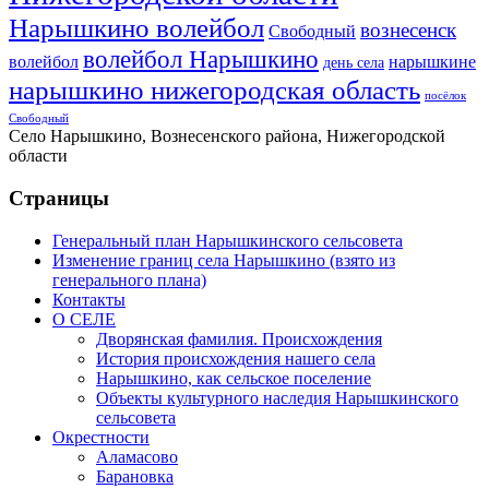
Нарышкино волейбол
вознесенск
Свободный
волейбол Нарышкино
волейбол
нарышкине
день села
нарышкино нижегородская область
посёлок
Свободный
Село Нарышкино, Вознесенского района, Нижегородской
области
Страницы
Генеральный план Нарышкинского сельсовета
Изменение границ села Нарышкино (взято из
генерального плана)
Контакты
О СЕЛЕ
Дворянская фамилия. Происхождения
История происхождения нашего села
Нарышкино, как сельское поселение
Объекты культурного наследия Нарышкинского
сельсовета
Окрестности
Аламасово
Барановка