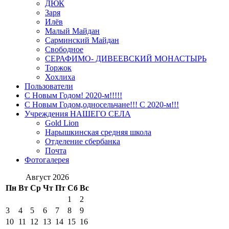
ДЮК
Заря
Илёв
Малый Майдан
Сарминский Майдан
Свободное
СЕРАФИМО- ДИВЕЕВСКИЙ МОНАСТЫРЬ
Торжок
Хохлиха
Пользователи
С Новым Годом! 2020-м!!!!!
С Новым Годом,односельчане!!! С 2020-м!!!
Учреждения НАШЕГО СЕЛА
Gold Lion
Нарышкинская средняя школа
Отделение сбербанка
Почта
Фотогалерея
Август 2026
Пн
Вт
Ср
Чт
Пт
Сб
Вс
1
2
3
4
5
6
7
8
9
10
11
12
13
14
15
16