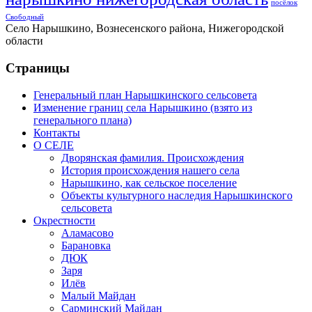
посёлок
Свободный
Село Нарышкино, Вознесенского района, Нижегородской
области
Страницы
Генеральный план Нарышкинского сельсовета
Изменение границ села Нарышкино (взято из
генерального плана)
Контакты
О СЕЛЕ
Дворянская фамилия. Происхождения
История происхождения нашего села
Нарышкино, как сельское поселение
Объекты культурного наследия Нарышкинского
сельсовета
Окрестности
Аламасово
Барановка
ДЮК
Заря
Илёв
Малый Майдан
Сарминский Майдан